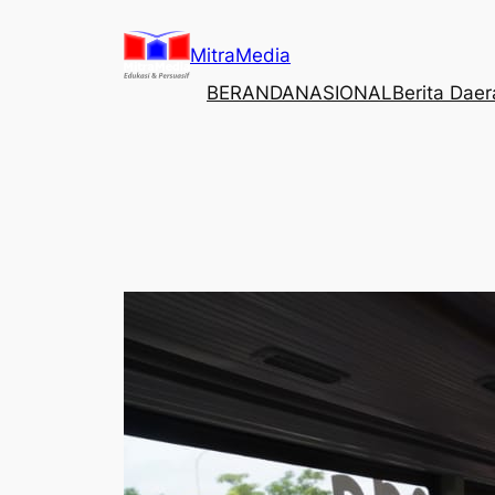
Lewati
ke
MitraMedia
konten
BERANDA
NASIONAL
Berita Dae