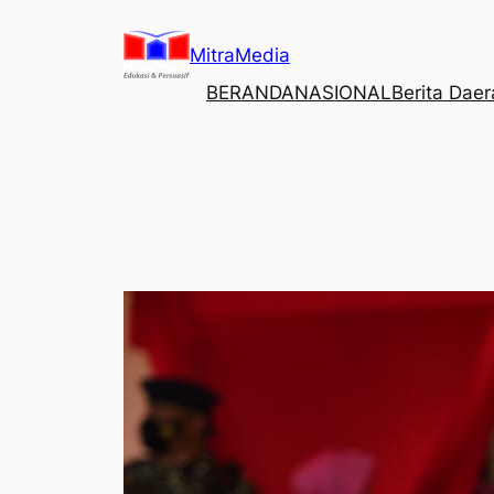
Lewati
ke
MitraMedia
konten
BERANDA
NASIONAL
Berita Dae