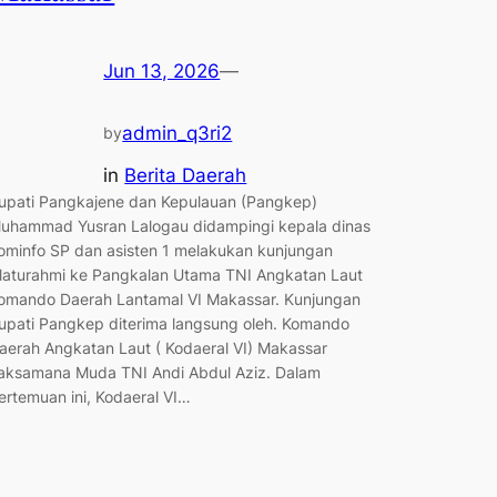
Jun 13, 2026
—
admin_q3ri2
by
in
Berita Daerah
upati Pangkajene dan Kepulauan (Pangkep)
uhammad Yusran Lalogau didampingi kepala dinas
ominfo SP dan asisten 1 melakukan kunjungan
ilaturahmi ke Pangkalan Utama TNI Angkatan Laut
omando Daerah Lantamal VI Makassar. Kunjungan
upati Pangkep diterima langsung oleh. Komando
aerah Angkatan Laut ( Kodaeral VI) Makassar
aksamana Muda TNI Andi Abdul Aziz. Dalam
ertemuan ini, Kodaeral VI…