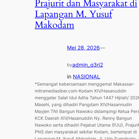
Prajurit dan Masyarakat di
Lapangan M. Yusuf
Makodam
Mei 28, 2026
—
admin_q3ri2
by
in
NASIONAL
*Semangat kebersamaan menggema! Makassar-
mitramediasiber.com-Kodam XIV/Hasanuddin
menggelar Salat Idul Adha Tahun 1447 Hijriah/ 202
Masehi, yang dihadiri Pangdam XIV/Hasannudin
Mayjen TNI Bangun Nawoko didampingi Ketua Pers
KCK Daerah XIV/Hasanuddin Ny. Renny Bangun
Nawoko serta dihadiri Pejabat Utama (PJU), Prajurit
PNS dan masyarakat sekitar Kodam, bertempat di
Lapangan M. Yusuf, Makodam, Jl. Urip Sumoharjo,