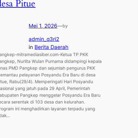
desa Pitue
Mei 1, 2026
—
by
admin_q3ri2
in
Berita Daerah
angkep-mitramediasiber.com-Ketua TP PKK
angkep, Nurlita Wulan Purnama didampingi kepala
inas PMD Pangkep dan sejumlah pengurus PKK
emantau pelayanan Posyandu Era Baru di desa
itue, Rabu(29/4). Memperingati Hari Posyandu
asional yang jatuh pada 29 April, Pemerintah
abupaten Pangkep menggelar Posyandu Era Baru
ecara serentak di 103 desa dan kelurahan.
rogram ini menghadirkan layanan terpadu yang
idak…