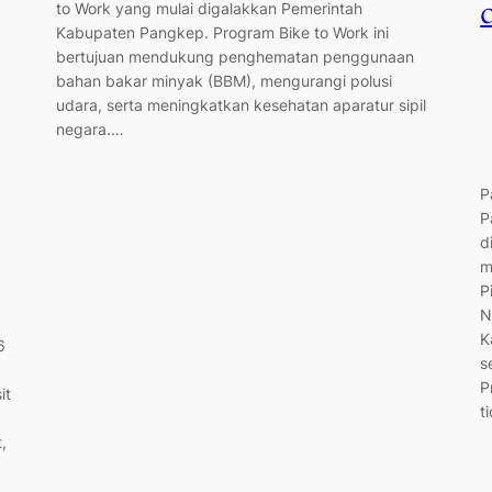
to Work yang mulai digalakkan Pemerintah
Kabupaten Pangkep. Program Bike to Work ini
bertujuan mendukung penghematan penggunaan
bahan bakar minyak (BBM), mengurangi polusi
udara, serta meningkatkan kesehatan aparatur sipil
negara.…
P
P
d
m
P
N
K
6
s
P
it
t
,