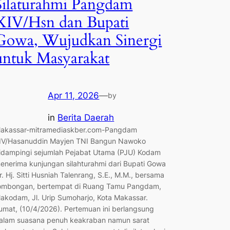
Silaturahmi Pangdam
XIV/Hsn dan Bupati
Gowa, Wujudkan Sinergi
untuk Masyarakat
Apr 11, 2026
—
by
in
Berita Daerah
akassar-mitramediaskber.com-Pangdam
IV/Hasanuddin Mayjen TNI Bangun Nawoko
idampingi sejumlah Pejabat Utama (PJU) Kodam
enerima kunjungan silahturahmi dari Bupati Gowa
r. Hj. Sitti Husniah Talenrang, S.E., M.M., bersama
ombongan, bertempat di Ruang Tamu Pangdam,
akodam, Jl. Urip Sumoharjo, Kota Makassar.
umat, (10/4/2026). Pertemuan ini berlangsung
alam suasana penuh keakraban namun sarat