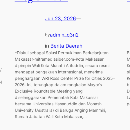
Jun 23, 2026
—
admin_q3ri2
by
in
Berita Daerah
*Diakui sebagai Solusi Permukiman Berkelanjutan.
B
Makassar-mitramediasiber.com-Kota Makassar
M
dipimpin Wali Kota Munafri Arifuddin, secara resmi
K
,1
mendapat pengakuan internasional, menerima
s
penghargaan WRI Ross Center Prize for Cities 2025–
K
N
2026. Ini, terungkap dalam rangkaian Mayor’s
b
Exclusive Roundtable Meeting yang
D
diselenggarakan Pemerintah Kota Makassar
L
bersama Universitas Hasanuddin dan Monash
p
University (Australia) di Baruga Anging Mammiri,
Rumah Jabatan Wali Kota Makassar,…