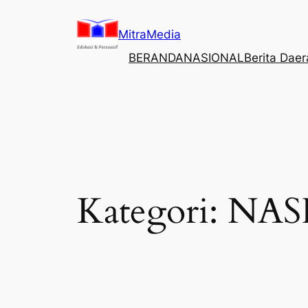
Lewati
ke
MitraMedia
konten
BERANDA
NASIONAL
Berita Dae
Kategori:
NAS