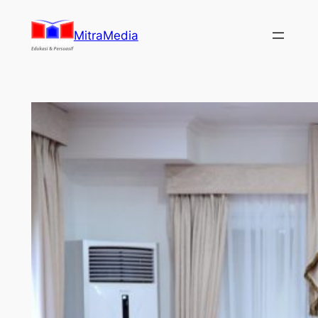
Lewati
ke
MitraMedia
konten