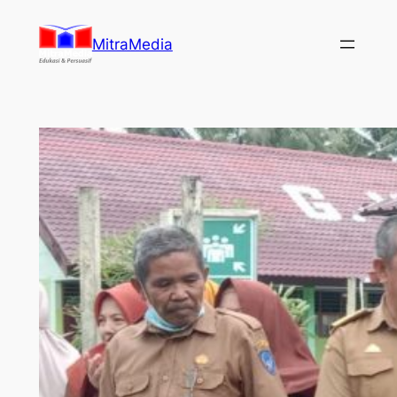
Lewati
ke
MitraMedia
konten