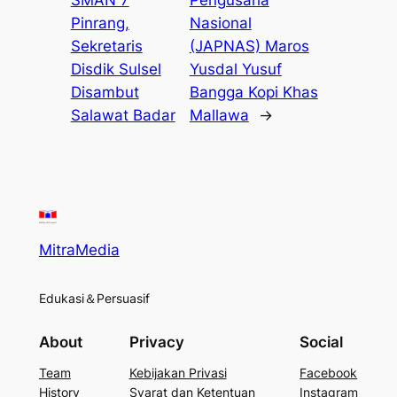
SMAN 7
Pengusaha
Pinrang,
Nasional
Sekretaris
(JAPNAS) Maros
Disdik Sulsel
Yusdal Yusuf
Disambut
Bangga Kopi Khas
Salawat Badar
Mallawa
→
MitraMedia
Edukasi＆Persuasif
About
Privacy
Social
Team
Kebijakan Privasi
Facebook
History
Syarat dan Ketentuan
Instagram