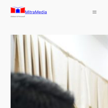
Lewati
ke
MitraMedia
konten