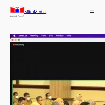
Lewati
ke
MitraMedia
konten