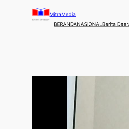
Lewati
ke
MitraMedia
konten
BERANDA
NASIONAL
Berita Dae