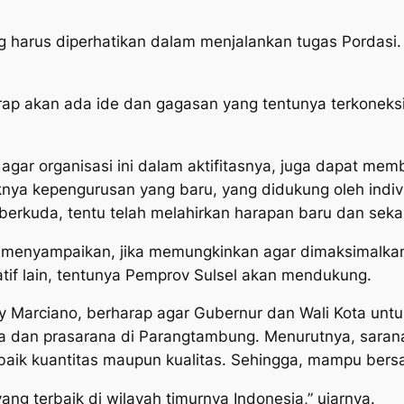
 harus diperhatikan dalam menjalankan tugas Pordasi. Y
arap akan ada ide dan gagasan yang tentunya terkoneksi
agar organisasi ini dalam aktifitasnya, juga dapat mem
ya kepengurusan yang baru, yang didukung oleh individ
rkuda, tentu telah melahirkan harapan baru dan sekal
t menyampaikan, jika memungkinkan agar dimaksimalka
if lain, tentunya Pemprov Sulsel akan mendukung.
y Marciano, berharap agar Gubernur dan Wali Kota un
an prasarana di Parangtambung. Menurutnya, sarana 
i, baik kuantitas maupun kualitas. Sehingga, mampu bers
ng terbaik di wilayah timurnya Indonesia,” ujarnya.