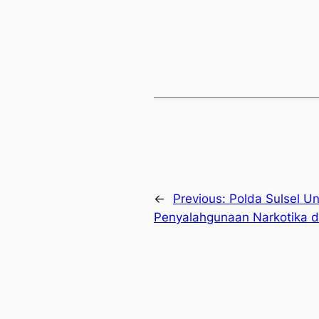
←
Previous:
Polda Sulsel U
Penyalahgunaan Narkotika d