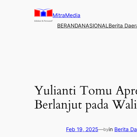
Lewati
ke
MitraMedia
konten
BERANDA
NASIONAL
Berita Dae
Yulianti Tomu Apr
Berlanjut pada Wal
Feb 19, 2025
—
in
Berita D
by