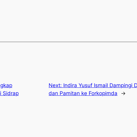
ngkap
Next:
Indira Yusuf Ismail Dampingi
i Sidrap
dan Pamitan ke Forkopimda
→