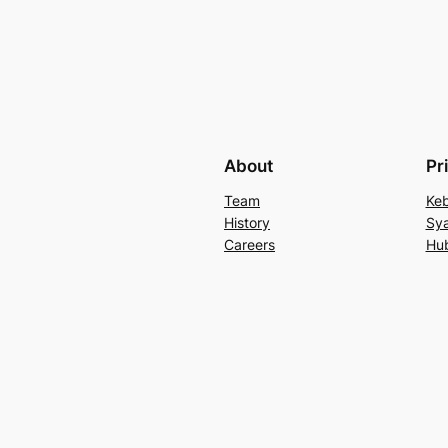
About
Pr
Team
Keb
History
Sya
Careers
Hu