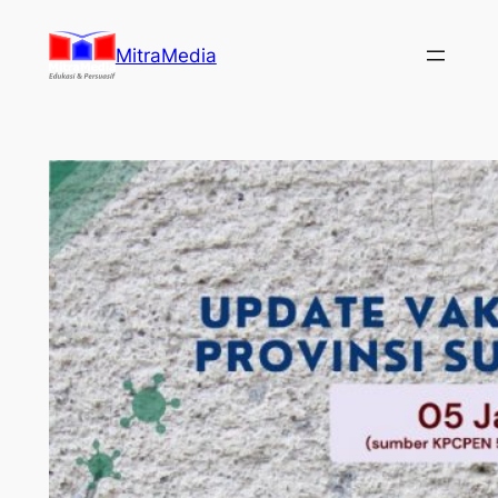
Lewati
ke
MitraMedia
konten