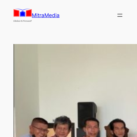
Lewati
ke
MitraMedia
konten