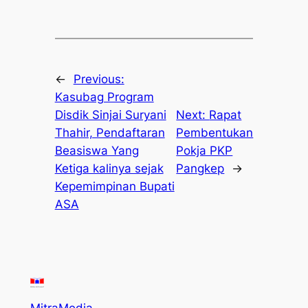
←
Previous:
Kasubag Program
Disdik Sinjai Suryani
Next:
Rapat
Thahir, Pendaftaran
Pembentukan
Beasiswa Yang
Pokja PKP
Ketiga kalinya sejak
Pangkep
→
Kepemimpinan Bupati
ASA