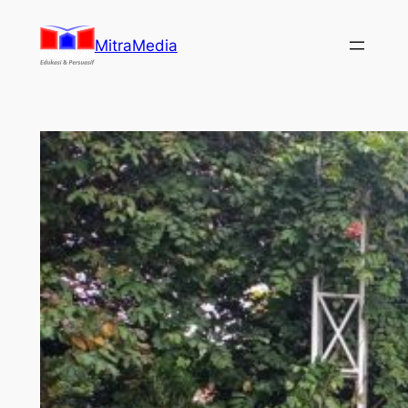
Lewati
ke
MitraMedia
konten