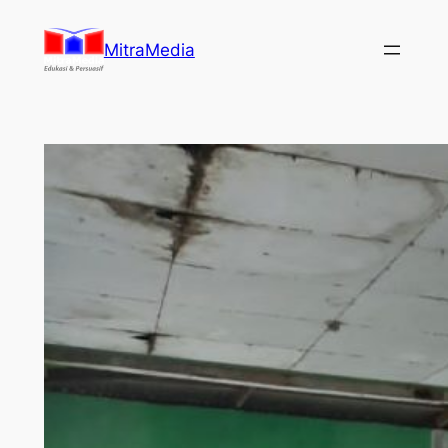
Lewati
ke
MitraMedia
konten