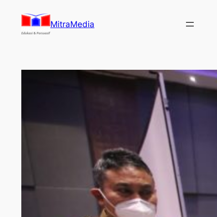
Lewati
ke
MitraMedia
konten