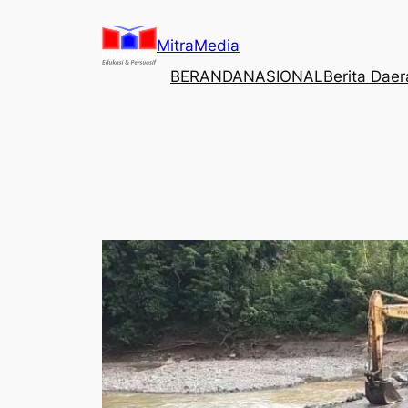
Lewati
ke
MitraMedia
konten
BERANDA
NASIONAL
Berita Dae