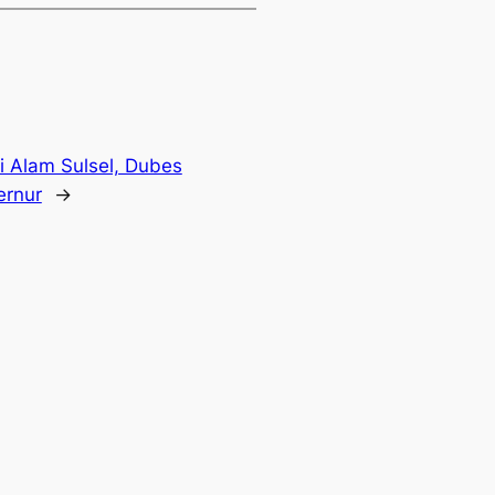
i Alam Sulsel, Dubes
ernur
→