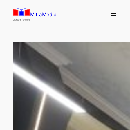
Lewati
ke
MitraMedia
konten