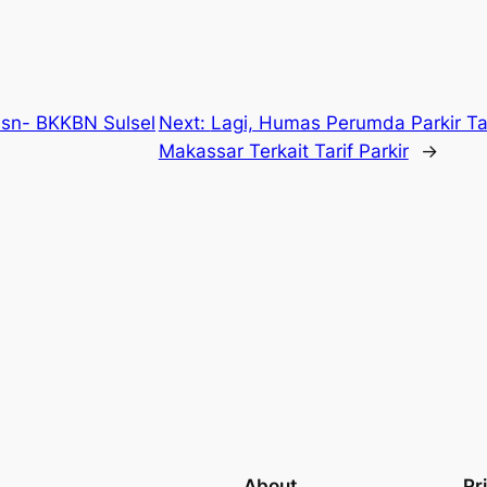
sn- BKKBN Sulsel
Next:
Lagi, Humas Perumda Parkir T
Makassar Terkait Tarif Parkir
→
About
Pr