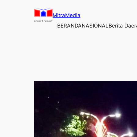
Lewati
ke
MitraMedia
konten
BERANDA
NASIONAL
Berita Dae