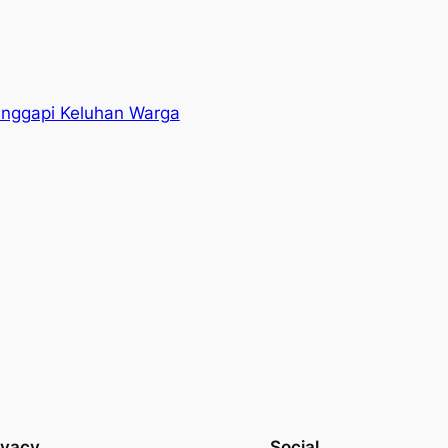
anggapi Keluhan Warga
ivacy
Social