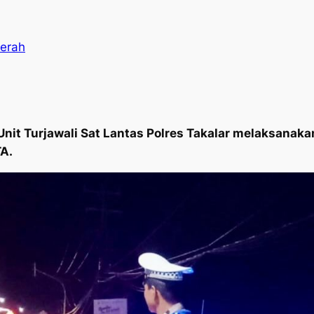
aerah
nit Turjawali Sat Lantas Polres Takalar melaksanakan
TA.