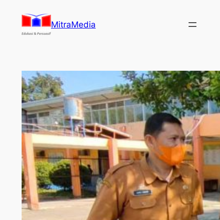
Lewati
ke
MitraMedia
konten