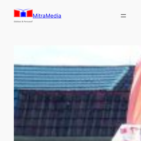
Lewati
ke
MitraMedia
konten