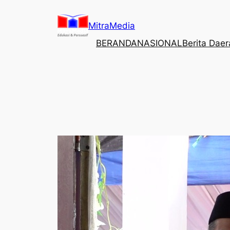
Lewati
ke
MitraMedia
konten
BERANDA
NASIONAL
Berita Dae