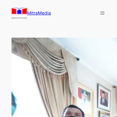
Lewati
ke
MitraMedia
konten