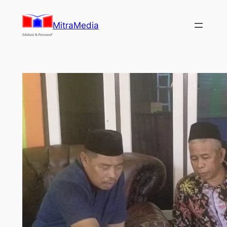
Lewati
ke
MitraMedia
konten