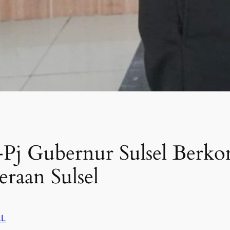
j Gubernur Sulsel Berk
raan Sulsel
AL