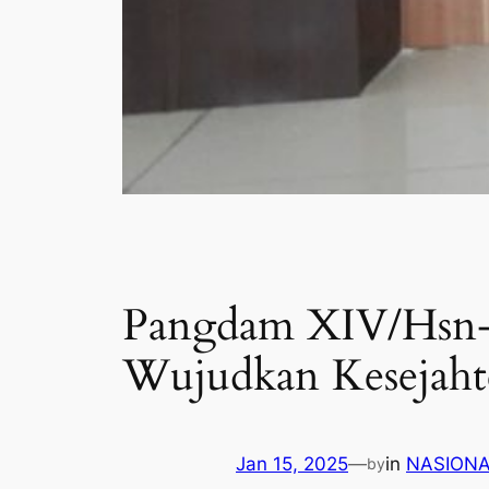
Pangdam XIV/Hsn-P
Wujudkan Kesejahte
Jan 15, 2025
—
in
NASION
by