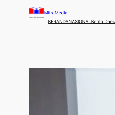
Lewati
ke
MitraMedia
konten
BERANDA
NASIONAL
Berita Dae