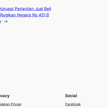
rupsi Perjanjian Jual Beli
Rugikan Negara Rp 451,6
n
→
ivacy
Social
ijakan Privasi
Facebook