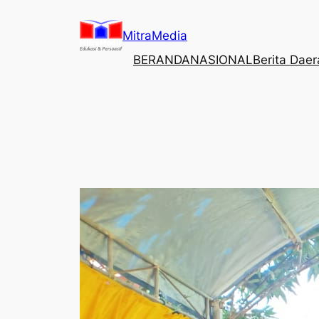
Lewati
ke
MitraMedia
konten
BERANDA
NASIONAL
Berita Dae