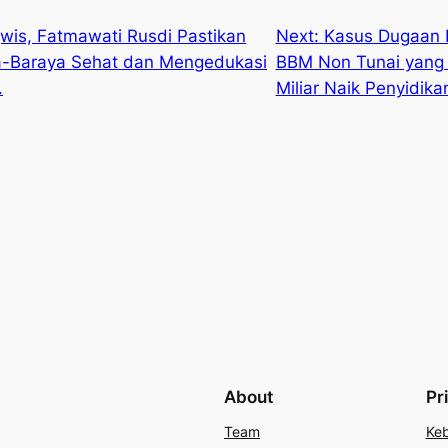
is, Fatmawati Rusdi Pastikan
Next:
Kasus Dugaan Ko
a-Baraya Sehat dan Mengedukasi
BBM Non Tunai yang 
.
Miliar Naik Penyidika
About
Pr
Team
Keb