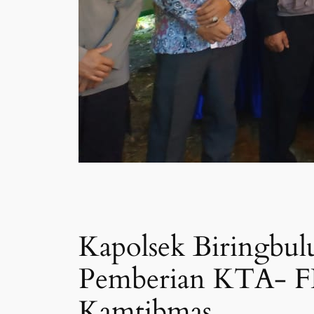
Kapolsek Biringbu
Pemberian KTA- FK
Kamtibmas