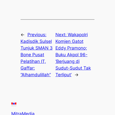
←
Previous:
Next:
Wakapolri
Kadisdik Sulsel
Komjen Gatot
Tunjuk SMAN 3
Eddy Pramono;
Bone Pusat
Buku Akpol 96-
Pelatihan IT,
‘Berjuang di
Gaffar:
Sudut-Sudut Tak
“Alhamdulillah”
Terliput’
→
MitraMedia