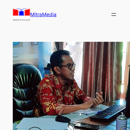
Lewati
ke
MitraMedia
konten