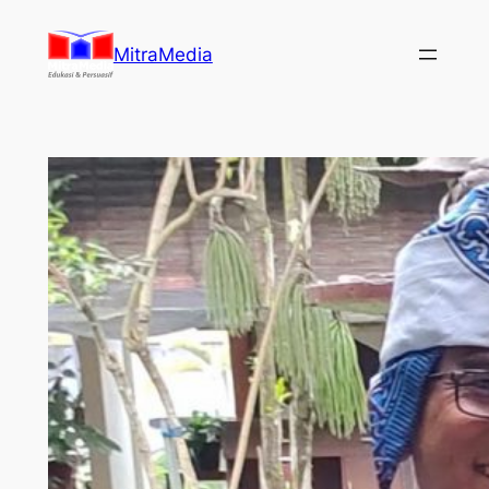
Lewati
ke
MitraMedia
konten