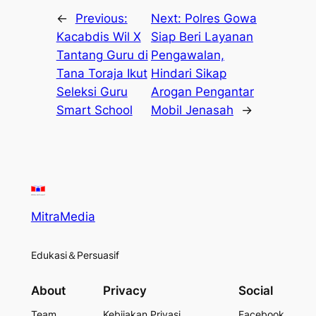
←
Previous:
Next:
Polres Gowa
Kacabdis Wil X
Siap Beri Layanan
Tantang Guru di
Pengawalan,
Tana Toraja Ikut
Hindari Sikap
Seleksi Guru
Arogan Pengantar
Smart School
Mobil Jenasah
→
MitraMedia
Edukasi＆Persuasif
About
Privacy
Social
Team
Kebijakan Privasi
Facebook