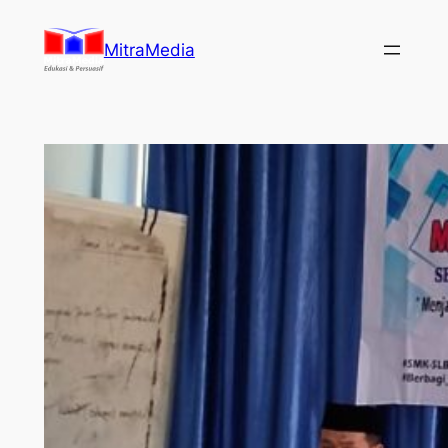
Lewati
ke
MitraMedia
konten