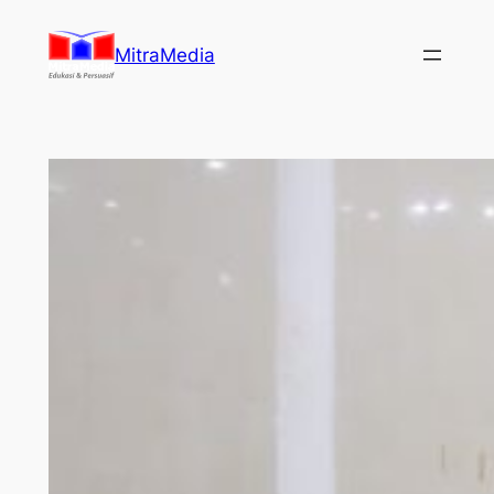
Lewati
ke
MitraMedia
konten