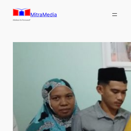
Lewati
ke
MitraMedia
konten