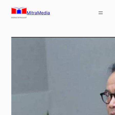
Lewati
ke
MitraMedia
konten