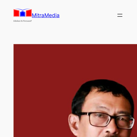
Lewati
ke
MitraMedia
konten