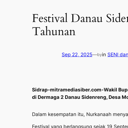
Festival Danau Sid
Tahunan
Sep 22, 2025
—
in
SENI da
by
Sidrap-mitramediasiber.com-Wakil Bupa
di Dermaga 2 Danau Sidenreng, Desa M
Dalam kesempatan itu, Nurkanaah menyat
Festival yang berlangsung sejak 19 Sept