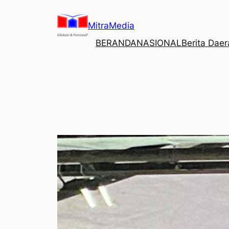
Lewati
ke
MitraMedia
konten
BERANDA
NASIONAL
Berita Dae