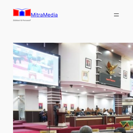
Lewati
ke
MitraMedia
konten