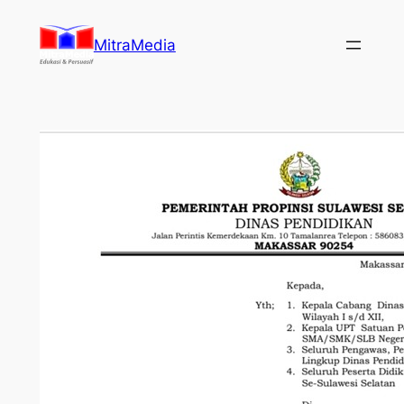
Lewati
ke
MitraMedia
konten