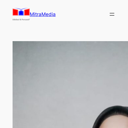
Lewati
ke
MitraMedia
konten