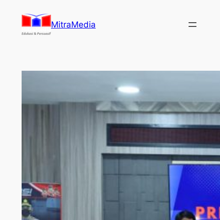
Lewati
ke
MitraMedia
konten