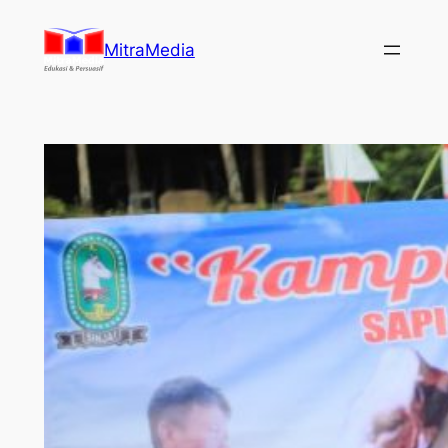
Lewati
ke
MitraMedia
konten