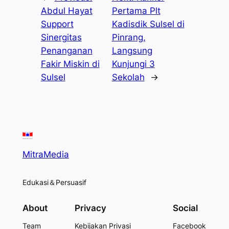
Abdul Hayat
Pertama Plt
Support
Kadisdik Sulsel di
Sinergitas
Pinrang,
Penanganan
Langsung
Fakir Miskin di
Kunjungi 3
Sulsel
Sekolah
→
MitraMedia
Edukasi＆Persuasif
About
Privacy
Social
Team
Kebijakan Privasi
Facebook