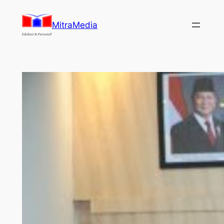
Lewati
ke
MitraMedia
konten