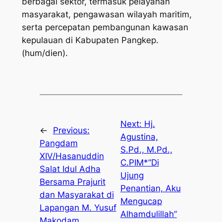
berbagai sektor, termasuk pelayanan
masyarakat, pengawasan wilayah maritim,
serta percepatan pembangunan kawasan
kepulauan di Kabupaten Pangkep.
(hum/dien).
Next:
Hj.
←
Previous:
Agustina,
Pangdam
S.Pd., M.Pd.,
XIV/Hasanuddin
C.PIM*”Di
Salat Idul Adha
Ujung
Bersama Prajurit
Penantian, Aku
dan Masyarakat di
Mengucap
Lapangan M. Yusuf
Alhamdulillah”
Makodam