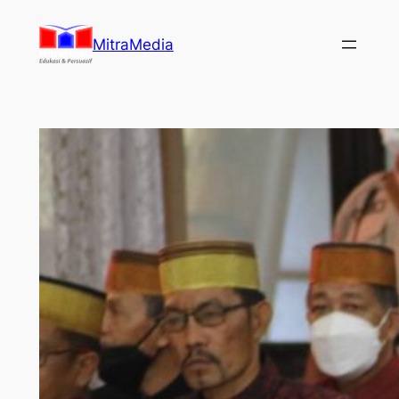
Lewati
ke
MitraMedia
konten