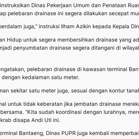
ginstruksikan Dinas Pekerjaan Umum dan Penataan Ru
rap pelebaran drainase ini segera dilakukan secepat mu
iperdalam juga,” instruksi Ilham Azikin kepada Kepala D
n Hidup untuk segera membersihkan drainase yang ada 
njadi penyumbatan drainase segera ditangani di wilayah
gatakan, pelebaran drainase di kawasan terminal Banta
n dengan kedalaman satu meter.
an sekitar satu meter juga, sesuai dengan kontur tanahn
inal untuk tidak keberatan jika jembatan drainase mere
n bersama. “Kita sudah koordinasi dengan lurahnya, me
krab disapa Andi Uti ini.
terminal Bantaeng, Dinas PUPR juga kembali memperbai