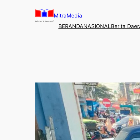
Lewati
ke
MitraMedia
konten
BERANDA
NASIONAL
Berita Dae