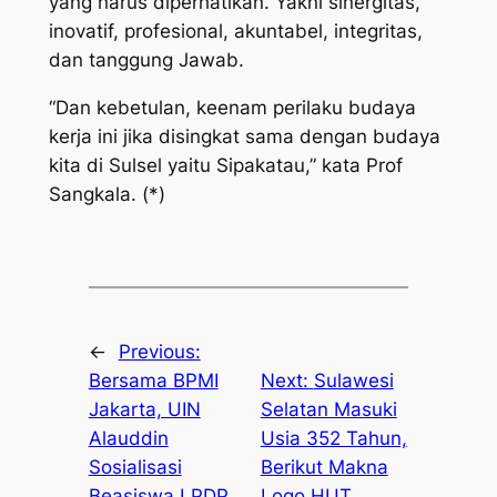
yang harus diperhatikan. Yakni sinergitas,
inovatif, profesional, akuntabel, integritas,
dan tanggung Jawab.
“Dan kebetulan, keenam perilaku budaya
kerja ini jika disingkat sama dengan budaya
kita di Sulsel yaitu Sipakatau,” kata Prof
Sangkala. (*)
←
Previous:
Bersama BPMI
Next:
Sulawesi
Jakarta, UIN
Selatan Masuki
Alauddin
Usia 352 Tahun,
Sosialisasi
Berikut Makna
Beasiswa LPDP
Logo HUT