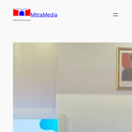
Lewati
ke
MitraMedia
konten