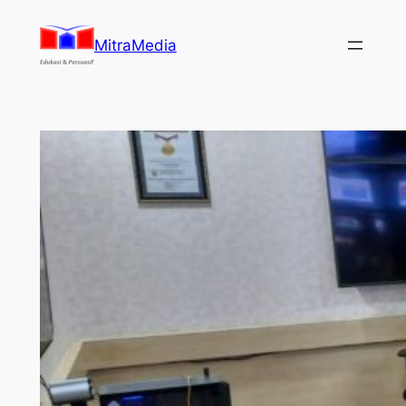
Lewati
ke
MitraMedia
konten