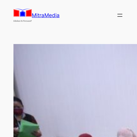
Lewati
ke
MitraMedia
konten