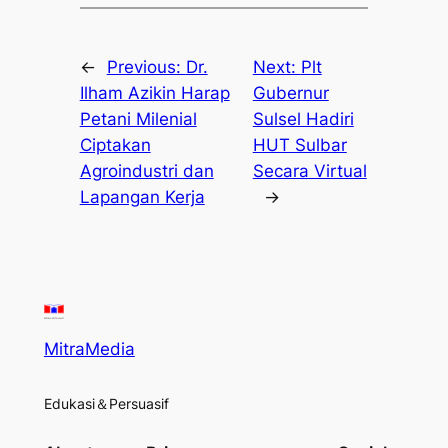
←
Previous:
Dr.
Next:
Plt
Ilham Azikin Harap
Gubernur
Petani Milenial
Sulsel Hadiri
Ciptakan
HUT Sulbar
Agroindustri dan
Secara Virtual
Lapangan Kerja
→
MitraMedia
Edukasi＆Persuasif