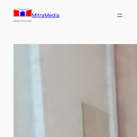
Lewati
ke
MitraMedia
konten