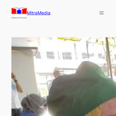
Lewati
ke
MitraMedia
konten