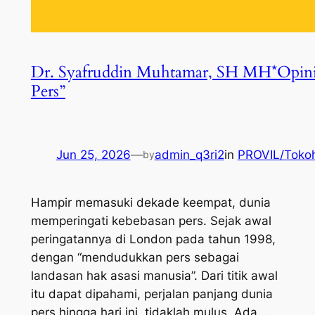
Dr. Syafruddin Muhtamar, SH MH*Opini;
Pers”
Jun 25, 2026
—
admin_q3ri2
in
PROVIL/Toko
by
Hampir memasuki dekade keempat, dunia
memperingati kebebasan pers. Sejak awal
peringatannya di London pada tahun 1998,
dengan “mendudukkan pers sebagai
landasan hak asasi manusia”. Dari titik awal
itu dapat dipahami, perjalan panjang dunia
pers hingga hari ini, tidaklah mulus. Ada…