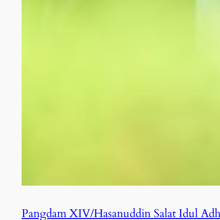
Pangdam XIV/Hasanuddin Salat Idul Adh