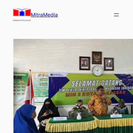
Lewati
ke
MitraMedia
konten